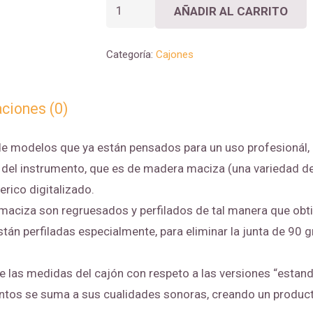
CAJÓN
AÑADIR AL CARRITO
CHANELA
DE
Categoría:
Cajones
LUXE
cantidad
aciones (0)
 de modelos que ya están pensados para un uso profesionál
rpo del instrumento, que es de madera maciza (una variedad 
rico digitalizado.
maciza son regruesados y perfilados de tal manera que obti
tán perfiladas especialmente, para eliminar la junta de 90
 las medidas del cajón con respeto a las versiones “estand
ntos se suma a sus cualidades sonoras, creando un product