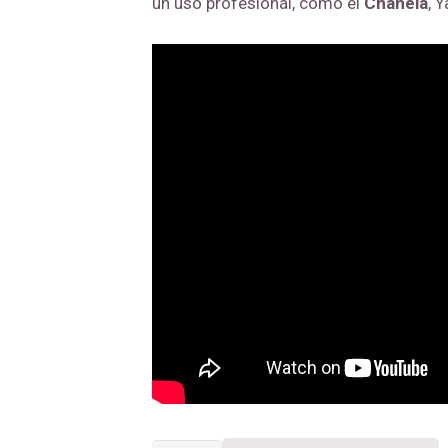
un uso profesionál, como el
Chanela
, 