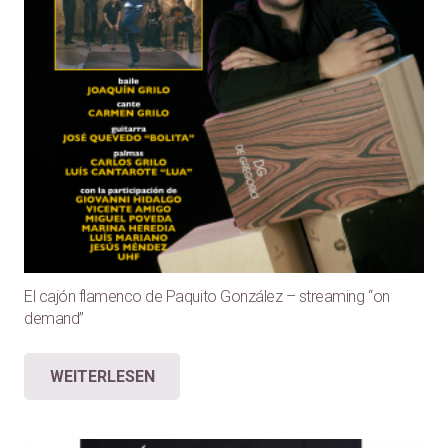
El cajón flamenco de Paquito González – streaming “on
demand”
WEITERLESEN