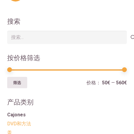
章
分
搜索
页
搜
索：
按价格筛选
最
最
价格：
50€
—
560€
筛选
低
高
价
价
产品类别
格
格
Cajones
DVD和方法
盖