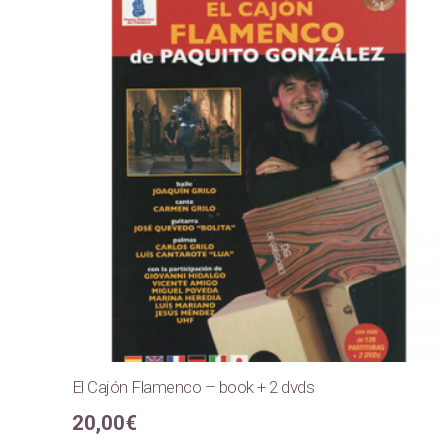
El Cajón Flamenco – book + 2 dvds
20,00
€