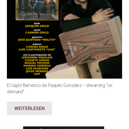
El cajón flamenco de Paquito González – streaming “on
demand”
WEITERLESEN